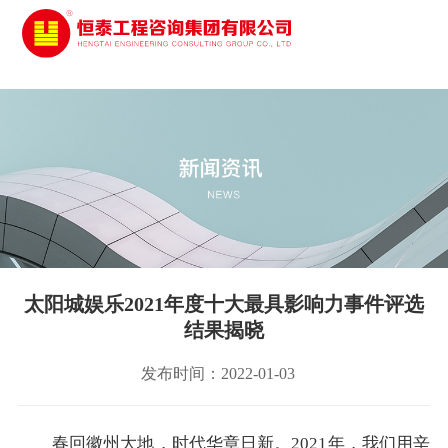
太阳城娱乐
太阳城娱乐2021年度十大最具影响力事件评选
结果揭晓
发布时间：2022-01-03
春回徽州大地，时代华章日新。2021年，我们用辛